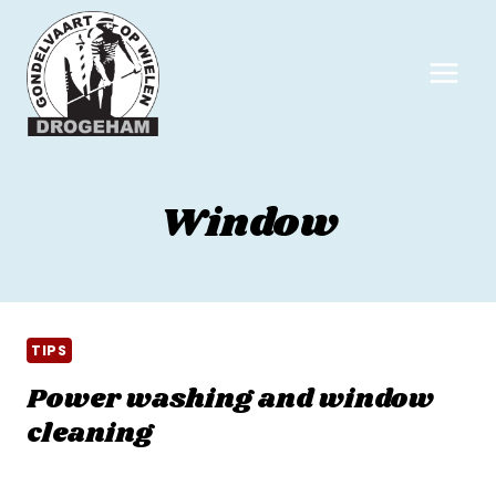
Window
TIPS
Power washing and window
cleaning
Door
qomv
10 juni 2022