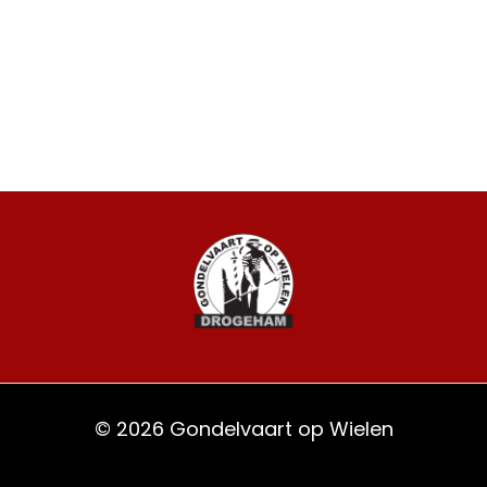
Arcu non odio euismod lacinia. Sit amet
cursus sit amet dictum sit. Nunc pulvinar
sapien et ligula…
LEES MEER
© 2026 Gondelvaart op Wielen