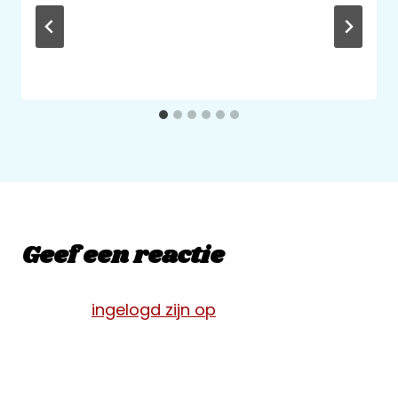
Door
qomv
10 juni 2022
Geef een reactie
Je moet
ingelogd zijn op
om een reactie te
plaatsen.