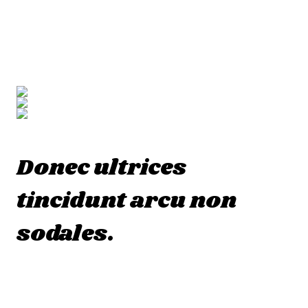
provident, similique sunt in culpa qui officia
deserunt mollitia animi, id est laborum et
dolorum fuga.
Donec ultrices
tincidunt arcu non
sodales.
At vero eos et accusamus et iusto odio
dignissimos ducimus qui blanditiis