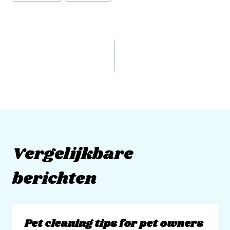
VORIGE
VOLGENDE
Bathroom cleaning
The best kitchen
tips to save time
cleaning tips and
and worry
tricks
Vergelijkbare
berichten
Pet cleaning tips for pet owners