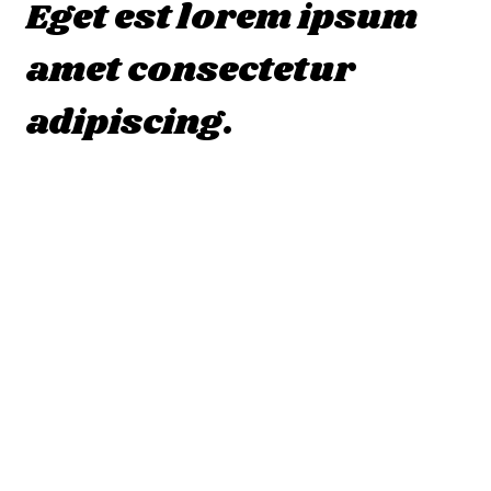
Eget est lorem ipsum
amet consectetur
adipiscing.
Lorem ipsum dolor sit amet, consectetur
adipiscing elit, sed do eiusmod tempor
incididunt ut labore et dolore magna aliqua.
Ut enim ad minim veniam, quis nostrud
exercitation ullamco laboris nisi ut aliquip ex
ea commodo consequat. Duis aute irure
dolor in reprehenderit in voluptate velit esse
cillum dolore eu fugiat nulla pariatur.
Excepteur sint occaecat cupidatat non
proident, sunt in culpa qui officia deserunt
mollit anim id est laborum.