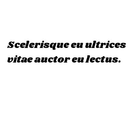
integer feugiat scelerisque varius morbi.
Augue mauris augue neque gravida in
fermentum et sollicitudin ac.
Scelerisque eu ultrices
vitae auctor eu lectus.
Arcu odio ut sem nulla pharetra diam sit. Sit
amet nisl suscipit adipiscing bibendum est
ultricies. Habitasse platea dictumst
vestibulum rhoncus est pellentesque elit.
Ornare aenean euismod elementum nisi
quis eleifend quam adipiscing.