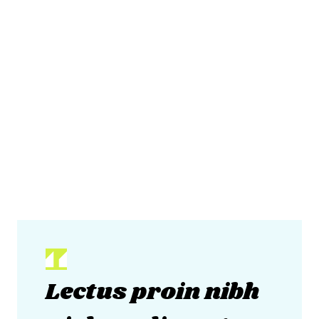
Viverra nibh cras pulvinar mattis nunc sed
blandit. Aliquet eget sit amet tellus cras
adipiscing enim. Rutrum quisque non tellus
orci ac auctor augue mauris. Maecenas
volutpat blandit aliquam etiam erat velit.
Quisque non tellus orci ac auctor augue
mauris augue neque. Augue lacus viverra
vitae congue eu consequat ac felis. Sit amet
risus nullam eget felis eget nunc lobortis.
Lectus proin nibh