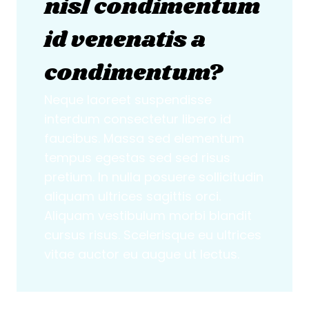
nisl condimentum
id venenatis a
condimentum?
Neque laoreet suspendisse
interdum consectetur libero id
faucibus. Massa sed elementum
tempus egestas sed sed risus
pretium. In nulla posuere sollicitudin
aliquam ultrices sagittis orci.
Aliquam vestibulum morbi blandit
cursus risus. Scelerisque eu ultrices
vitae auctor eu augue ut lectus.
Donald Dyer