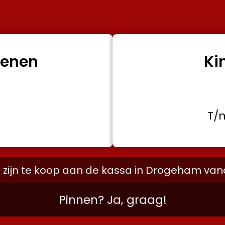
senen
Ki
50
T/m
s zijn te koop aan de kassa in Drogeham vana
Pinnen? Ja, graag!