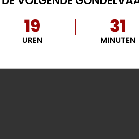
T DE VOLGENDE GONDELVAA
19
31
UREN
MINUTEN