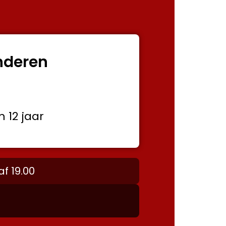
nderen
€0,-
 12 jaar
f 19.00