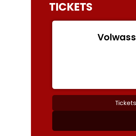
TICKETS
Volwas
€7,
Ticket